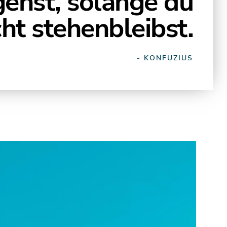
gehst, solange du
cht stehenbleibst.
- KONFUZIUS