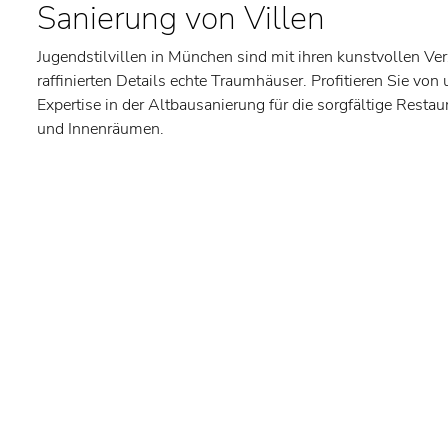
Sanierung von Villen
Jugendstilvillen in München sind mit ihren kunstvollen Ve
raffinierten Details echte Traumhäuser. Profitieren Sie von
Expertise in der Altbausanierung für die sorgfältige Resta
und Innenräumen.
Gebäudesanierung
Für die Sanierung kompletter Gebäude erhalten Sie bei uns
Bauleistungen. Gemeinsam mit unserem Netzwerk an langj
wir Ihnen alle Dienstleistungen aus einer Hand für ein r
Ergebnis.
Maßnahmen in der Altbausan
Beim Begriff Altbausanierung fällt den meisten Eigentüme
Sanierung mit Fassadendämmung und Erneuerung der Heiz