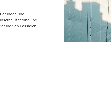
rzierungen und
 unserer Erfahrung und
urierung von Fassaden
 schlüsselfertige
ährigen Partnern bieten
undum überzeugendes
ierung
rn die energetische
ungsanlage ein. Häufig