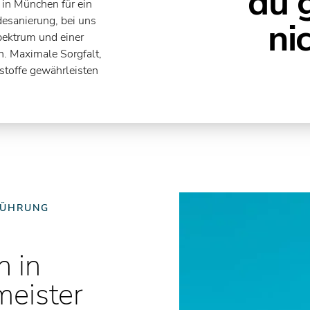
du 
 in München für ein
sanierung, bei uns
ni
spektrum und einer
n. Maximale Sorgfalt,
stoffe gewährleisten
FÜHRUNG
 in
eister