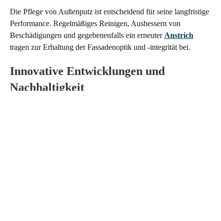
Die Pflege von Außenputz ist entscheidend für seine langfristige
Performance. Regelmäßiges Reinigen, Ausbessern von
Beschädigungen und gegebenenfalls ein erneuter
Anstrich
tragen zur Erhaltung der Fassadenoptik und -integrität bei.
Innovative Entwicklungen und
Nachhaltigkeit
Die Branche der Baustoffe und -technologien erlebt ständige
Innovationen. Hersteller arbeiten an nachhaltigen
Formulierungen von Außenputzen, die nicht nur den
Anforderungen an Witterungsbeständigkeit gerecht werden,
sondern auch umweltfreundliche Materialien und
Produktionsprozesse verwenden.
Fazit: Die Meisterschaft des
Außenputzes