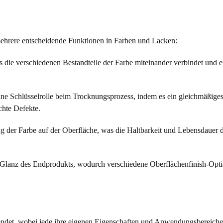
 mehrere entscheidende Funktionen in Farben und Lacken:
as die verschiedenen Bestandteile der Farbe miteinander verbindet und e
ine Schlüsselrolle beim Trocknungsprozess, indem es ein gleichmäßige
chte Defekte.
ng der Farbe auf der Oberfläche, was die Haltbarkeit und Lebensdauer 
n Glanz des Endprodukts, wodurch verschiedene Oberflächenfinish-Opt
endet, wobei jede ihre eigenen Eigenschaften und Anwendungsbereiche