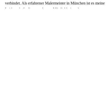
verbindet. Als erfahrener Malermeister in München ist es meine
Leidenschaft, diese modernen Möglichkeiten der
Dekorputzanwendung zu nutzen und so Räume zu schaffen, die
nicht nur ästhetisch ansprechend sind, sondern auch den
individuellen Ausdruck meiner Kunden widerspiegeln.
ZURÜCK ZUR ÜBERSICHT
Malerbetrieb Jägerhuber
Karlstraße 45
80333 München
M:
info@malerbetrieb-jaegerhuber.de
T:
+49(0)89 – 944 246 28