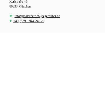
Karlstraße 45
80333 München
M:
info@malerbetrieb-jaegerhuber.de
T:
+49(0)89 – 944 246 28
Warum Jägerhuber?
Über 20 Jahre Erfahrung im Malerhandwerk
-
Bewährte Kompetenz in der Bedienung von privaten,
gewerblichen und industriellen Kunden
Individuelle Lösungen
für verschiedene
Kundentypen
Flexibilität in der Umsetzung
von Projekten jeder
Größe