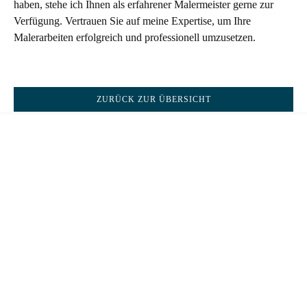
haben, stehe ich Ihnen als erfahrener Malermeister gerne zur
Verfügung. Vertrauen Sie auf meine Expertise, um Ihre
Malerarbeiten erfolgreich und professionell umzusetzen.
ZURÜCK ZUR ÜBERSICHT
Malerbetrieb Jägerhuber
Karlstraße 45
80333 München
M:
info@malerbetrieb-jaegerhuber.de
T:
+49(0)89 – 944 246 28