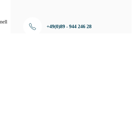
nell
+49(0)89 - 944 246 28
info@malerbetrieb-jaegerhuber.de
Schnellanfrage
Möchten Sie eine maßgeschneiderte und
persönliche Beratung von Experten? Wir stehen
Ihnen gerne für eine unverbindliche und
kostenlose Beratung zur Verfügung.