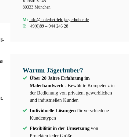
Karlstraße 45
80333 München
M:
info@malerbetrieb-jaegerhuber.de
T:
+49(0)89 – 944 246 28
g.
ns
Warum Jägerhuber?
Über 20 Jahre Erfahrung im
Malerhandwerk
- Bewährte Kompetenz in
der Bedienung von privaten, gewerblichen
t.
und industriellen Kunden
Individuelle Lösungen
für verschiedene
Kundentypen
Flexibilität in der Umsetzung
von
Projekten jeder Größe