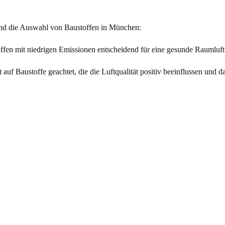
und die Auswahl von Baustoffen in München:
fen mit niedrigen Emissionen entscheidend für eine gesunde Raumluft
uf Baustoffe geachtet, die die Luftqualität positiv beeinflussen und d
nd emissionsarme Materialien trägt zur nachhaltigen Entwicklung in
wenn es um die Auswahl von Baustoffen und Anstrichmitteln geht. In
etik miteinander verbindet, spielt die Emissionsklasse eine wesentlic
ls auch gesundheitsfördernd sind. Als erfahrener Malermeister in Mün
ssen, um ein harmonisches
Raumklima
zu schaffen, das höchsten