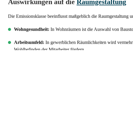
Auswirkungen auf die
Raumgestaltung
Die Emissionsklasse beeinflusst maßgeblich die Raumgestaltung 
Wohngesundheit:
In Wohnräumen ist die Auswahl von Baustof
Arbeitsumfeld:
In gewerblichen Räumlichkeiten wird vermehrt a
Wohlbefinden der Mitarbeiter fördern.
Umweltbewusstsein:
Das Bewusstsein für umweltfreundliche u
München bei.
Fazit: Emissionsklassen in München
Die Emissionsklasse ist ein entscheidendes Bewertungskriterium, 
München, einer Stadt, die Gesundheit, Umweltbewusstsein und Ästh
Rolle bei der Schaffung von Innenräumen, die sowohl funktional a
berate ich meine Kunden kompetent hinsichtlich der Emissionskla
Ansprüchen genügt.