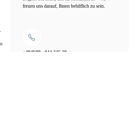
freuen uns darauf, Ihnen behilflich zu sein.
.
as
+49(0)89 - 944 246 28
info@malerbetrieb-jaegerhuber.de
he
chen
Schnellanfrage