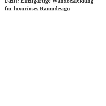
Fazit: Einzigartige Wandbekleidung
für luxuriöses Raumdesign
Exklusives Tapetendesign ist mehr als Wandbekleidung – es ist
eine Kunstform, die individuelle Ausdrucksmöglichkeiten,
handwerkliche Meisterschaft und zeitlose Eleganz vereint. Die
Wahl exklusiver Tapeten ermöglicht es, Räume in wahre
Kunstwerke zu verwandeln.
ZURÜCK ZUR ÜBERSICHT
Malerbetrieb Jägerhuber
Karlstraße 45
80333 München
M:
info@malerbetrieb-jaegerhuber.de