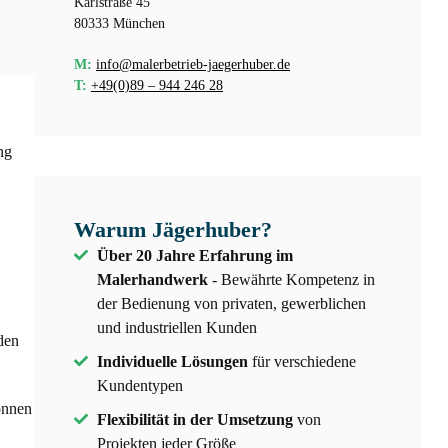
Karlstraße 45
80333 München
M:
info@malerbetrieb-jaegerhuber.de
T:
+49(0)89 – 944 246 28
ng
Warum Jägerhuber?
Über 20 Jahre Erfahrung im
Malerhandwerk
- Bewährte Kompetenz in
der Bedienung von privaten, gewerblichen
und industriellen Kunden
den
Individuelle Lösungen
für verschiedene
Kundentypen
önnen
Flexibilität in der Umsetzung
von
Projekten jeder Größe