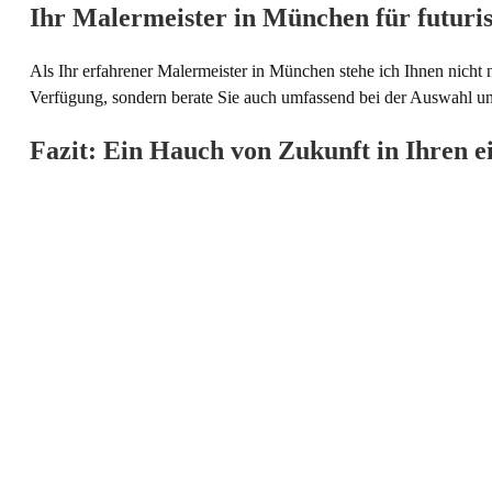
Ihr Malermeister in München für futuri
Als Ihr erfahrener Malermeister in München stehe ich Ihnen nicht n
Verfügung, sondern berate Sie auch umfassend bei der Auswahl un
Fazit: Ein Hauch von Zukunft in Ihren 
Futuristische Tapetenmuster bieten eine spannende Möglichkeit, 
geschickte Anwendung und Kombination können Sie eine beeindru
einzigartig ist.
ZURÜCK ZUR ÜBERSICHT