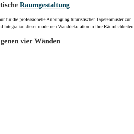
stische
Raumgestaltung
ur für die professionelle Anbringung futuristischer Tapetenmuster zur
d Integration dieser modernen Wanddekoration in Ihre Räumlichkeiten
eigenen vier Wänden
Ihrem Zuhause eine moderne und innovative Note zu verleihen. Durch
ckende Raumwirkung erzielen, die nicht nur zeitgemäß, sondern auch