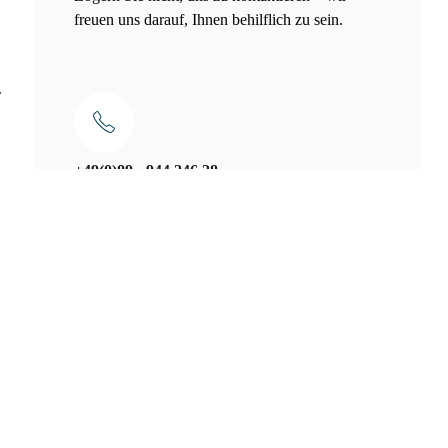
freuen uns darauf, Ihnen behilflich zu sein.
.
+49(0)89 - 944 246 28
info@malerbetrieb-jaegerhuber.de
Schnellanfrage