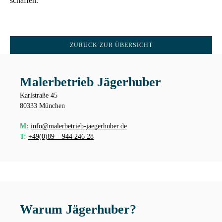
schaffen.
ZURÜCK ZUR ÜBERSICHT
Malerbetrieb Jägerhuber
Karlstraße 45
80333 München
M:
info@malerbetrieb-jaegerhuber.de
T:
+49(0)89 – 944 246 28
Warum Jägerhuber?