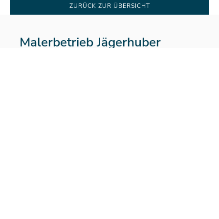
ZURÜCK ZUR ÜBERSICHT
Malerbetrieb Jägerhuber
Karlstraße 45
80333 München
M:
info@malerbetrieb-jaegerhuber.de
T:
+49(0)89 – 944 246 28
Warum Jägerhuber?
Über 20 Jahre Erfahrung im Malerhandwerk
-
Bewährte Kompetenz in der Bedienung von
privaten, gewerblichen und industriellen Kunden